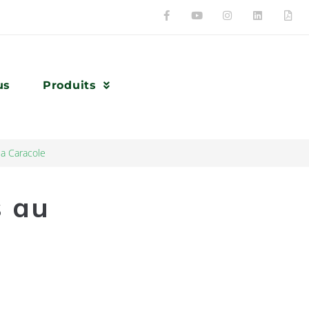
us
Produits
la Caracole
s au