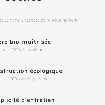
nçues dans le respect de l’environnement
ère bio-maîtrisée
tion - 100% écologique
struction écologique
que - 100% bio-dégradable
plicité d'entretien