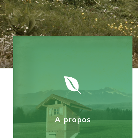
Les toilettes publiques
Des solutions particulièrement
adaptées aux collectivités et sites
recevant du public, quelle que soit
l’affluence du lieu.
A propos