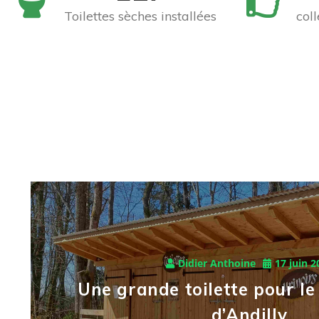
Toilettes sèches installées
coll
Didier Anthoine
17 juin 2
Une grande toilette pour l
d’Andilly