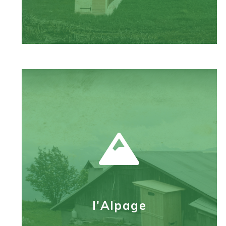
La Toilette sans "o"
Une toilette sèche pour la maison
l'Alpage