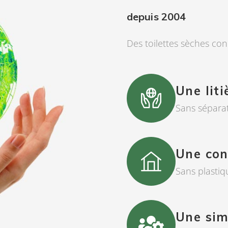
depuis 2004
Des toilettes sèches co
Une liti
Sans sépara
Une con
Sans plasti
Une sim