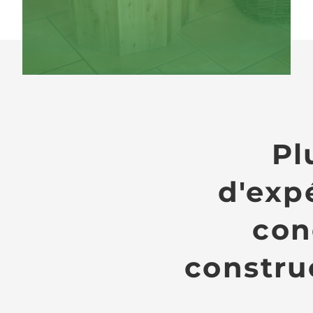
Pl
d'exp
con
construc