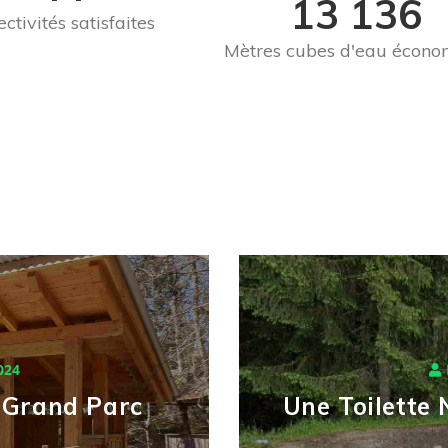
13 136
ectivités satisfaites
Mètres cubes d'eau écono
024
e Grand Parc
Une Toilette 