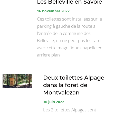
Les Belleville en Savoie
16 novembre 2022
Ces toilettes sont installées sur le
parking à gauche de la route à
l'entrée de la commune des
Belleville, on ne peut pas les rater
avec cette magnifique chapelle en
arrière plan
Deux toilettes Alpage
dans la foret de
Montvalezan
30 juin 2022
Les 2 toilettes Alpages sont