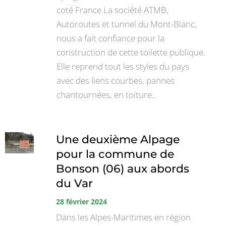
coté France La société ATMB,
Autoroutes et tunnel du Mont-Blanc,
nous a fait confiance pour la
construction de cette toilette publique.
Elle reprend tout les styles du pays
avec des liens courbes, pannes
chantournées, en toiture...
Une deuxième Alpage
pour la commune de
Bonson (06) aux abords
du Var
28 février 2024
Dans les Alpes-Maritimes en région