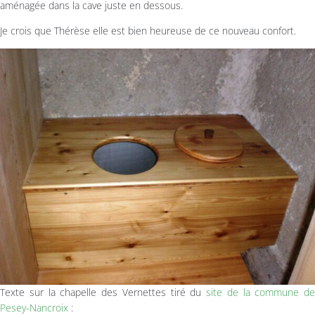
aménagée dans la cave juste en dessous.
Je crois que Thérèse elle est bien heureuse de ce nouveau confort.
Texte sur la chapelle des Vernettes tiré du
site de la commune de
Pesey-Nancroix
: