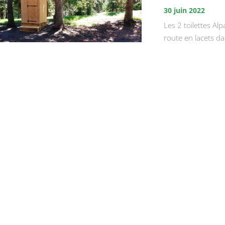
30 juin 2022
Les 2 toilettes Al
route en lacets da