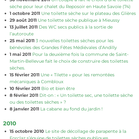
sèche pour leur chalet du Reposoir en Haute Savoie (74)
1 octobre 2011
Une toilette sèche sur le plateau des Glières
29 août 2011
Une toilette sèche publique à Mieussy
13 juillet 2011
Des WC secs publics à la sortie de
l’autoroute
25 mai 2011
3 nouvelles toilettes sèches pour les
bénévoles des Grandes Fêtes Médiévales d’Andilly
1 mai 2011
Pour la deuxième fois la commune de Saint-
Martin-Bellevue fait le choix de construire des toilettes
sèches.
15 février 2011
Une « Tilette » pour les remontées
mécaniques à Combloux
10 février 2011
Bio et bien être
8 février 2011
Dit-on : « Un toilette sec, une toilette sèche
ou des toilettes sèches » ?
8 janvier 2011
La cabane au fond du jardin !
2010
15 octobre 2010
Le site de décollage de parapente à la
Forclaz s’équipe de toilettes sèches publiques